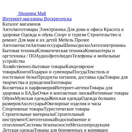
Shopping
Mall
Интернет-магазины Воскресенска
Каталог магазинов
Авто/мототовары
Электроника
Для дома и офиса
Красота и
здоровье
Одежда и обувь
Спорт и туризм
Строительство и
ремонт
Для мам и их детей
Мебель
Прочее
Автозапчасти
Автоаксессуары
Шины/диски
Автоэлектроника
Бытовая техника
Климатическая техника
Компьютеры и
оргтехника / ПО
Аудио/фото/видео
Телефоны и мобильные
устройства
Хозяйственно-бытовые товары
Канцелярские
товары
Книги
Подарки и сувениры
Посуда
Текстиль и
постельное белье
Продукты питания, доставка еды
Товары для
творчества и рукоделия
Зоотовары
Косметика и парфюмерия
Интернет-аптеки
Товары для
здоровья и БАДы
Очки и контактные линзы
Интимные товары
Обувь
Мужская одежда
Женская одежда
Одежда больших
размеров
Аксессуары
Ювелирные изделия и часы
Спортивные товары
Туристические товары
Строительные материалы
Строительный
инструмент
Светотехника
Водоснабжение и
отопление
Системы безопасности
Металлопродукция
Детская одежда
Товары для беременных и кормящих