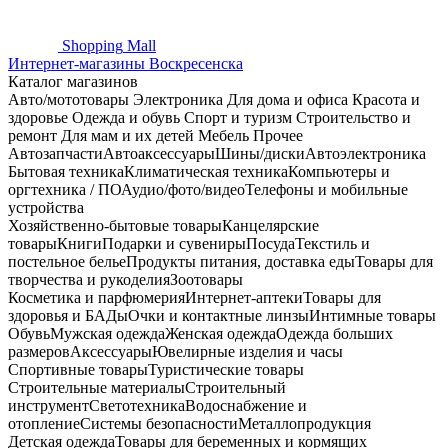
Shopping
Mall
Интернет-магазины Воскресенска
Каталог магазинов
Авто/мототовары
Электроника
Для дома и офиса
Красота и
здоровье
Одежда и обувь
Спорт и туризм
Строительство и
ремонт
Для мам и их детей
Мебель
Прочее
Автозапчасти
Автоаксессуары
Шины/диски
Автоэлектроника
Бытовая техника
Климатическая техника
Компьютеры и
оргтехника / ПО
Аудио/фото/видео
Телефоны и мобильные
устройства
Хозяйственно-бытовые товары
Канцелярские
товары
Книги
Подарки и сувениры
Посуда
Текстиль и
постельное белье
Продукты питания, доставка еды
Товары для
творчества и рукоделия
Зоотовары
Косметика и парфюмерия
Интернет-аптеки
Товары для
здоровья и БАДы
Очки и контактные линзы
Интимные товары
Обувь
Мужская одежда
Женская одежда
Одежда больших
размеров
Аксессуары
Ювелирные изделия и часы
Спортивные товары
Туристические товары
Строительные материалы
Строительный
инструмент
Светотехника
Водоснабжение и
отопление
Системы безопасности
Металлопродукция
Детская одежда
Товары для беременных и кормящих