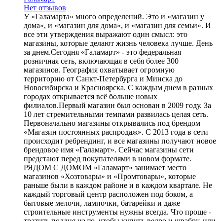
Нет отзывов
У «Галамарта» много определений. Это и «магазин у
дома», и «магазин для дома», и «магазин для семьи». И
все эти утверждения выражают один смысл: это
магазины, которые делают жизнь человека лучше. День
за днем.Сегодня «Галамарт» - это федеральная
розничная сеть, включающая в себя более 300
магазинов. География охватывает огромную
территорию от Санкт-Петербурга и Минска до
Новосибирска и Красноярска. С каждым днем в разных
городах открывается всё больше новых
филиалов.Первый магазин был основан в 2009 году. За
10 лет стремительными темпами развилась целая сеть.
Первоначально магазины открывались под брендом
«Магазин постоянных распродаж». С 2013 года в сети
происходит ребрендинг, и все магазины получают новое
брендовое имя «Галамарт». Сейчас магазины сети
предстают перед покупателями в новом формате.
РЯДОМ С ДОМОМ «Галамарт» занимает место
магазинов «Хозтовары» и «Промтовары», которые
раньше были в каждом районе и в каждом квартале. Не
каждый торговый центр расположен под боком, а
бытовые мелочи, лампочки, батарейки и даже
строительные инструменты нужны всегда. Что проще -
тратить полдня на то, чтобы купить ведро и швабру, или