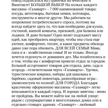
повод подписаться на странички на Фейсбуке и
Вконтакте! БОЛЬШОЙ ВЫБОР На полках каждого
магазина «Галамарт» - 7 000 наименований товара:
посуда, автотовары, бытовая химия, хозтовары,
инструменты и многое другое. Мы работаем на
опережение потребительского спроса, поэтому вы
всегда найдете здесь то, что вам необходимо для кухни,
гостиной, ванной комнаты, прихожей, для балкона или
лоджии. И даже больше! Один визит подскажет массу
идей, как преобразить квартиру, чтобы она стала еще
уютнее, комфортнее, теплее, и какие предметы обихода
давно уже пора обновить. ДЛЯ ВСЕЙ СЕМЬИ Мама,
папа и я - хозяйственная семья! И не только. Иногда
хочется отдохнуть от домашних дел. Мы позаботились и
о том, чтобы вы с комфортом провели отдых за городом.
Большой ассортимент товаров для отдыха, дачи, сада и
огорода - отличительная черта «Галамарта». Удочки,
туристические коврики, наборы для шашлыка и
барбекю, садовый инвентарь, разнообразные игры -
укомплектуем по полной! ДЛЯ ГОРОДА Благодаря
красочному оформлению магазины «Галамарт» легко
вписываются в каждый город. И хорошо заметны - мимо
не пройдешь. Вы можете найти нас на любой улице:
рядом с супермаркетами в многоэтажных домах или в
отдельно стоящих зданиях. «Галамарт» - любимый