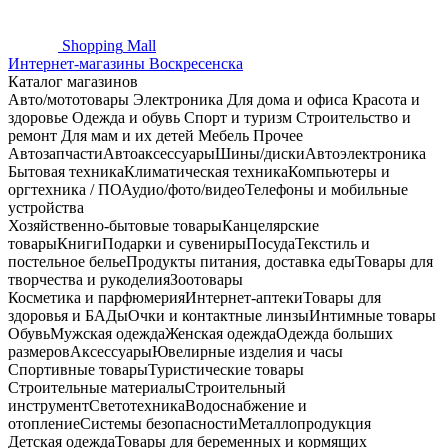
Shopping
Mall
Интернет-магазины Воскресенска
Каталог магазинов
Авто/мототовары
Электроника
Для дома и офиса
Красота и
здоровье
Одежда и обувь
Спорт и туризм
Строительство и
ремонт
Для мам и их детей
Мебель
Прочее
Автозапчасти
Автоаксессуары
Шины/диски
Автоэлектроника
Бытовая техника
Климатическая техника
Компьютеры и
оргтехника / ПО
Аудио/фото/видео
Телефоны и мобильные
устройства
Хозяйственно-бытовые товары
Канцелярские
товары
Книги
Подарки и сувениры
Посуда
Текстиль и
постельное белье
Продукты питания, доставка еды
Товары для
творчества и рукоделия
Зоотовары
Косметика и парфюмерия
Интернет-аптеки
Товары для
здоровья и БАДы
Очки и контактные линзы
Интимные товары
Обувь
Мужская одежда
Женская одежда
Одежда больших
размеров
Аксессуары
Ювелирные изделия и часы
Спортивные товары
Туристические товары
Строительные материалы
Строительный
инструмент
Светотехника
Водоснабжение и
отопление
Системы безопасности
Металлопродукция
Детская одежда
Товары для беременных и кормящих