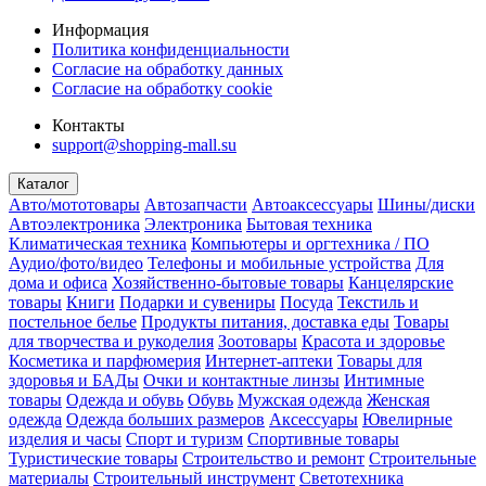
Информация
Политика конфиденциальности
Согласие на обработку данных
Согласие на обработку cookie
Контакты
support@shopping-mall.su
Каталог
Авто/мототовары
Автозапчасти
Автоаксессуары
Шины/диски
Автоэлектроника
Электроника
Бытовая техника
Климатическая техника
Компьютеры и оргтехника / ПО
Аудио/фото/видео
Телефоны и мобильные устройства
Для
дома и офиса
Хозяйственно-бытовые товары
Канцелярские
товары
Книги
Подарки и сувениры
Посуда
Текстиль и
постельное белье
Продукты питания, доставка еды
Товары
для творчества и рукоделия
Зоотовары
Красота и здоровье
Косметика и парфюмерия
Интернет-аптеки
Товары для
здоровья и БАДы
Очки и контактные линзы
Интимные
товары
Одежда и обувь
Обувь
Мужская одежда
Женская
одежда
Одежда больших размеров
Аксессуары
Ювелирные
изделия и часы
Спорт и туризм
Спортивные товары
Туристические товары
Строительство и ремонт
Строительные
материалы
Строительный инструмент
Светотехника