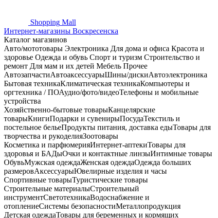
Shopping
Mall
Интернет-магазины Воскресенска
Каталог магазинов
Авто/мототовары
Электроника
Для дома и офиса
Красота и
здоровье
Одежда и обувь
Спорт и туризм
Строительство и
ремонт
Для мам и их детей
Мебель
Прочее
Автозапчасти
Автоаксессуары
Шины/диски
Автоэлектроника
Бытовая техника
Климатическая техника
Компьютеры и
оргтехника / ПО
Аудио/фото/видео
Телефоны и мобильные
устройства
Хозяйственно-бытовые товары
Канцелярские
товары
Книги
Подарки и сувениры
Посуда
Текстиль и
постельное белье
Продукты питания, доставка еды
Товары для
творчества и рукоделия
Зоотовары
Косметика и парфюмерия
Интернет-аптеки
Товары для
здоровья и БАДы
Очки и контактные линзы
Интимные товары
Обувь
Мужская одежда
Женская одежда
Одежда больших
размеров
Аксессуары
Ювелирные изделия и часы
Спортивные товары
Туристические товары
Строительные материалы
Строительный
инструмент
Светотехника
Водоснабжение и
отопление
Системы безопасности
Металлопродукция
Детская одежда
Товары для беременных и кормящих