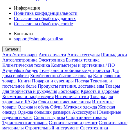
Информация
Политика конфиденциальности
Согласие на обработку данных
Согласие на обработку cookie
Контакты
support@shopping-mall.su
Каталог
Авто/мототовары
Автозапчасти
Автоаксессуары
Шины/диски
Автоэлектроника
Электроника
Бытовая техника
Климатическая техника
Компьютеры и оргтехника / ПО
Аудио/фото/видео
Телефоны и мобильные устройства
Для
дома и офиса
Хозяйственно-бытовые товары
Канцелярские
товары
Книги
Подарки и сувениры
Посуда
Текстиль и
постельное белье
Продукты питания, доставка еды
Товары
для творчества и рукоделия
Зоотовары
Красота и здоровье
Косметика и парфюмерия
Интернет-аптеки
Товары для
здоровья и БАДы
Очки и контактные линзы
Интимные
товары
Одежда и обувь
Обувь
Мужская одежда
Женская
одежда
Одежда больших размеров
Аксессуары
Ювелирные
изделия и часы
Спорт и туризм
Спортивные товары
Туристические товары
Строительство и ремонт
Строительные
материалы
Строительный инструмент
Светотехника